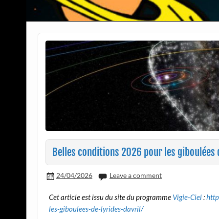
Belles conditions 2026 pour les giboulées d
24/04/2026
Leave a comment
Cet article est issu du site du programme
Vigie-Ciel
:
htt
les-giboulees-de-lyrides-davril/