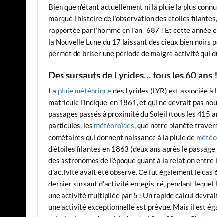
Bien que n’étant actuellement ni la pluie la plus connue
marqué l’histoire de l’observation des étoiles filantes
rapportée par l’homme en l’an -687 ! Et cette année es
la Nouvelle Lune du 17 laissant des cieux bien noirs p
permet de briser une période de maigre activité qui d
Des sursauts de Lyrides… tous les 60 ans 
La
pluie météorique
des Lyrides (LYR) est associée à 
matricule l’indique, en 1861, et qui ne devrait pas n
passages passés à proximité du Soleil (tous les 415 an
particules, les
météoroïdes
, que notre planète traver
cométaires qui donnent naissance à la pluie de
météo
d’étoiles filantes en 1863 (deux ans après le passage 
des astronomes de l’époque quant à la relation entre l
d’activité avait été observé. Ce fut également le cas
dernier sursaut d’activité enregistré, pendant lequel 
une activité multipliée par 5 ! Un rapide calcul devr
une activité exceptionnelle est prévue. Mais il est é