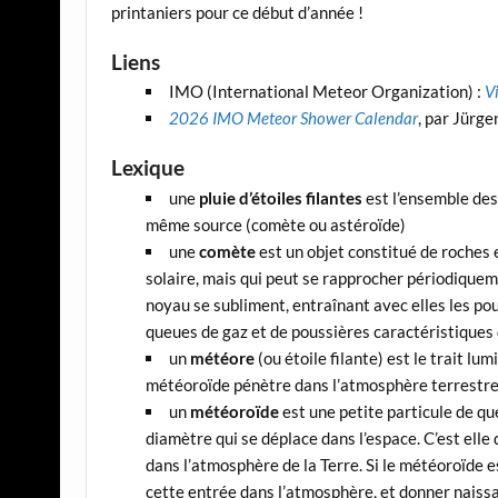
printaniers pour ce début d’année !
Liens
IMO (International Meteor Organization) :
V
2026 IMO Meteor Shower Calendar
, par Jürge
Lexique
une
pluie d’étoiles filantes
est l’ensemble des
même source (comète ou astéroïde)
une
comète
est un objet constitué de roches
solaire, mais qui peut se rapprocher périodiqueme
noyau se subliment, entraînant avec elles les po
queues de gaz et de poussières caractéristiques 
un
météore
(ou étoile filante) est le trait l
météoroïde pénètre dans l’atmosphère terrestre 
un
météoroïde
est une petite particule de q
diamètre qui se déplace dans l’espace. C’est elle
dans l’atmosphère de la Terre. Si le météoroïde e
cette entrée dans l’atmosphère, et donner naiss