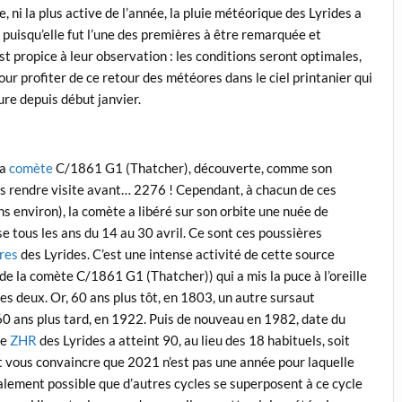
, ni la plus active de l’année, la pluie météorique des Lyrides a
, puisqu’elle fut l’une des premières à être remarquée et
t propice à leur observation : les conditions seront optimales,
our profiter de ce retour des météores dans le ciel printanier qui
ure depuis début janvier.
!
la
comète
C/1861 G1 (Thatcher), découverte, comme son
ous rendre visite avant… 2276 ! Cependant, à chacun de ces
s environ), la comète a libéré sur son orbite une nuée de
se tous les ans du 14 au 30 avril. Ce sont ces poussières
res
des Lyrides. C’est une intense activité de cette source
de la comète C/1861 G1 (Thatcher)) qui a mis la puce à l’oreille
es deux. Or, 60 ans plus tôt, en 1803, un autre sursaut
 60 ans plus tard, en 1922. Puis de nouveau en 1982, date du
le
ZHR
des Lyrides a atteint 90, au lieu des 18 habituels, soit
ait vous convaincre que 2021 n’est pas une année pour laquelle
galement possible que d’autres cycles se superposent à ce cycle