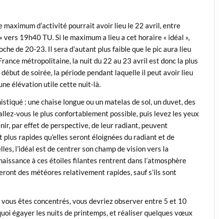
e maximum d’activité pourrait avoir lieu le 22 avril, entre
vers 19h40 TU. Si le maximum a lieu a cet horaire « idéal »,
he de 20-23. Il sera d’autant plus faible que le pic aura lieu
rance métropolitaine, la nuit du 22 au 23 avril est donc la plus
ébut de soirée, la période pendant laquelle il peut avoir lieu
ne élévation utile cette nuit-là.
istiqué : une chaise longue ou un matelas de sol, un duvet, des
allez-vous le plus confortablement possible, puis levez les yeux
nir, par effet de perspective, de leur radiant, peuvent
t plus rapides qu’elles seront éloignées du radiant et de
les, l’idéal est de centrer son champ de vision vers la
naissance à ces étoiles filantes rentrent dans l’atmosphère
feront des météores relativement rapides, sauf s’ils sont
 si vous êtes concentrés, vous devriez observer entre 5 et 10
 quoi égayer les nuits de printemps, et réaliser quelques vœux