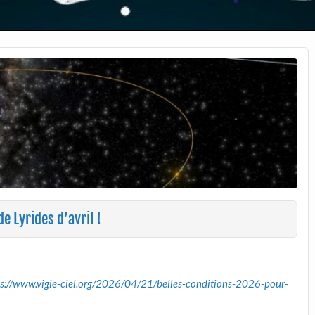
e Lyrides d’avril !
ps://www.vigie-ciel.org/2026/04/21/belles-conditions-2026-pour-