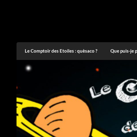
Skip
to
content
Le Comptoir des Etoiles
L'Astronomie partout, pour tous !
Le Comptoir des Etoiles : quèsaco ?
Que puis-je 