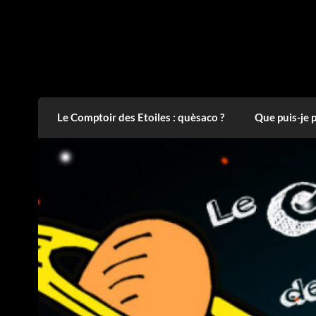
Skip
to
content
Le Comptoir des Etoiles
L'Astronomie partout, pour tous !
Le Comptoir des Etoiles : quèsaco ?
Que puis-je 